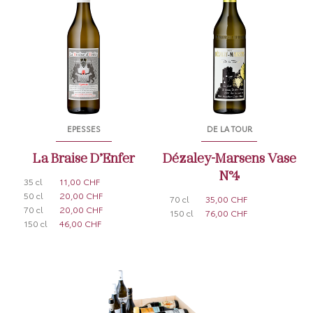
EPESSES
DE LA TOUR
La Braise D’Enfer
Dézaley-Marsens Vase
N°4
35 cl
11,00 CHF
50 cl
20,00 CHF
70 cl
35,00 CHF
70 cl
20,00 CHF
150 cl
76,00 CHF
150 cl
46,00 CHF