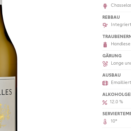
Chassela
REBBAU
Integrie
TRAUBENER
Handlese
GÄRUNG
Lange und
AUSBAU
Emaillier
ALKOHOLGE
12.0 %
SERVIERTEM
10°