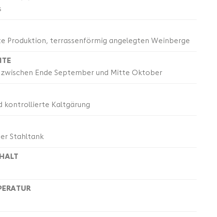
s
rte Produktion, terrassenförmig angelegten Weinberge
NTE
 zwischen Ende September und Mitte Oktober
 kontrollierte Kaltgärung
ter Stahltank
HALT
PERATUR