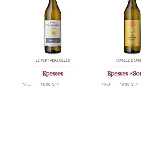
LE PETIT VERSAILLES
FAMILLE DEMI
Epesses
Epesses «So
70 cl
16,00 CHF
70 cl
18,00 CHF