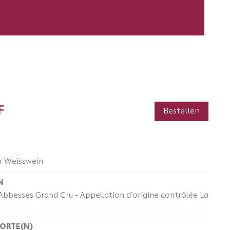
F
Bestellen
r Weisswein
N
Abbesses Grand Cru - Appellation d’origine contrôlée La
SORTE(N)