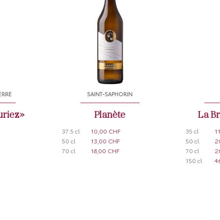
ERRE
SAINT-SAPHORIN
uriez»
Planète
La Br
37.5 cl
10,00 CHF
35 cl
1
50 cl
13,00 CHF
50 cl
2
70 cl
18,00 CHF
70 cl
2
150 cl
4