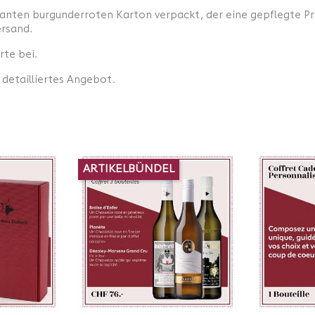
nten burgunderroten Karton verpackt, der eine gepflegte Prä
ersand.
rte bei.
 detailliertes Angebot.
ARTIKELBÜNDEL