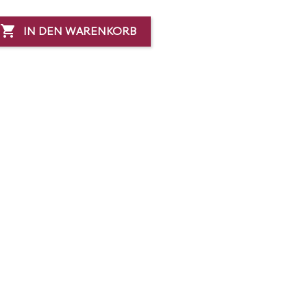

IN DEN WARENKORB