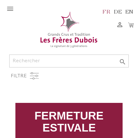
FR
DE
EN


FILTRE
FERMETURE
ESTIVALE