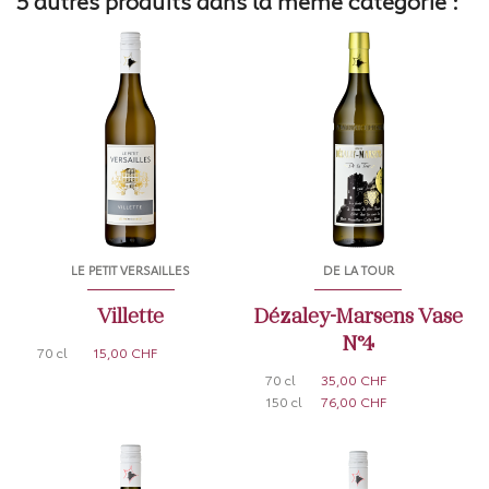
5 autres produits dans la même catégorie :
LE PETIT VERSAILLES
DE LA TOUR
Villette
Dézaley-Marsens Vase
N°4
70 cl
15,00 CHF
70 cl
35,00 CHF
150 cl
76,00 CHF